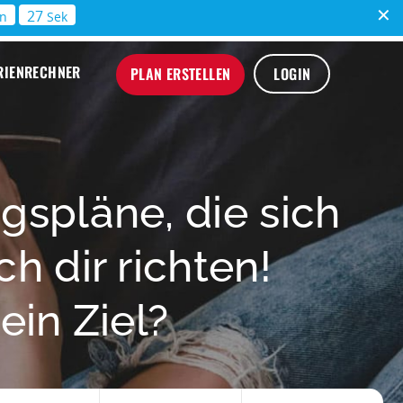
26
n
Sek
RIENRECHNER
PLAN ERSTELLEN
LOGIN
gspläne, die sich
h dir richten!
ein Ziel?