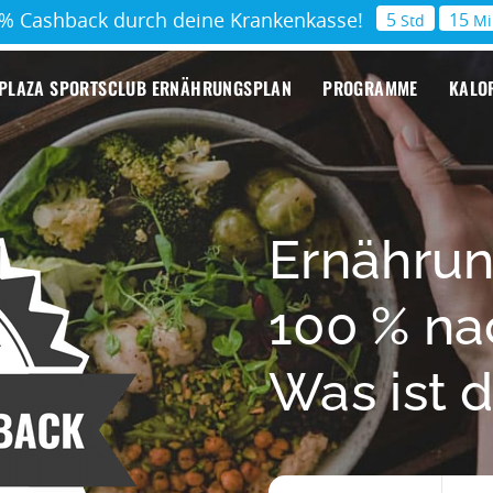
0% Cashback durch deine Krankenkasse!
5
15
Std
Mi
PLAZA SPORTSCLUB ERNÄHRUNGSPLAN
PROGRAMME
KALO
Ernährun
100 % nac
Was ist d