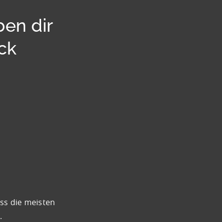
ben dir
ck
ass die meisten
.