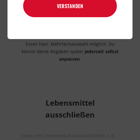
VERSTANDEN
Intoleranzen & Allergien
Bitte gib an, ob du Einschränkungen beim
Essen hast. Mehrfachauswahl möglich. Du
kannst deine Angaben später
jederzeit selbst
anpassen
.
Lebensmittel
ausschließen
Tippe, um Lebensmittel auszuschließen, z.B.