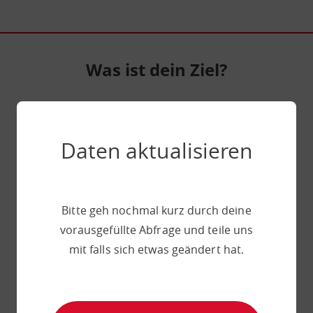
0% Cashback durch deine Krankenkasse!
8
14
Std
M
Was ist dein Ziel?
Wir nutzen dein Ziel um dein Programm
optimal auf dich anzupassen.
Daten aktualisieren
Deine Ernährungsweise
Bitte geh nochmal kurz durch deine
Bitte wähle deine Ernährungsweise aus. Du
vorausgefüllte Abfrage und teile uns
kannst deine Angaben später
jederzeit selbst
mit falls sich etwas geändert hat.
anpassen
.