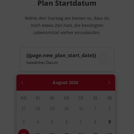
Plan Startdatum
Wähle den Starttag am besten so, dass du
noch etwas Zeit hast, die benötigten
Lebensmittel vorher einzukaufen.
{{page.new_plan_start_date}}
Gewähltes Datum
August
2026
MO
DI
MI
DO
FR
SA
SO
27
28
29
30
31
1
2
3
4
5
6
7
8
9